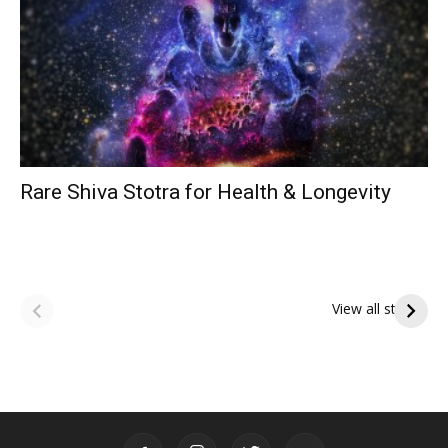
Rare Shiva Stotra for Health & Longevity
ఆషాఢ అమావాస్య:
ఆషాఢ పౌర్ణమి 2026:
పితృదేవతల ఆశీర్వాదం
ఇంద్రకీలాద్రి గిరి ప్రదక్షిణ
View all stories
పొందే పవిత్ర రోజు