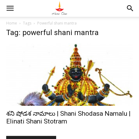
Home
Tags
Powerful shani mantra
Tag: powerful shani mantra
శని షోడశ నామాలు | Shani Shodasa Namalu |
Elinati Shani Stotram