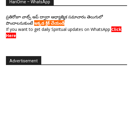
HariOme – WhatsApp
ప్రతిరోజూ వాట్స్ ఆప్ ద్వారా ఆధ్యాత్మిక సమాచారం తెలుగులో
పొందాలనుకుంటే
ఇక్కడ క్లిక్ చేయండి
If you want to get daily Spiritual updates on WhatsApp
Click
Here
Advertisement