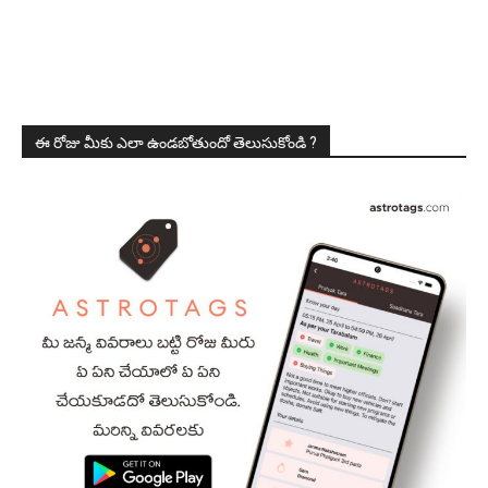
ఈ రోజు మీకు ఎలా ఉండబోతుందో తెలుసుకోండి ?