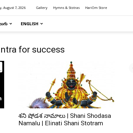
y, August 7, 2026
Gallery
Hymns & Stotras
HariOm Store
లుగు
ENGLISH
ntra for success
శని షోడశ నామాలు | Shani Shodasa
Namalu | Elinati Shani Stotram