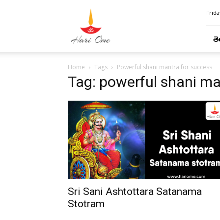
Hari
Frida
Ome
తె
Home
Tags
Powerful shani mantra for success
Tag: powerful shani ma
Sri Sani Ashtottara Satanama
Stotram