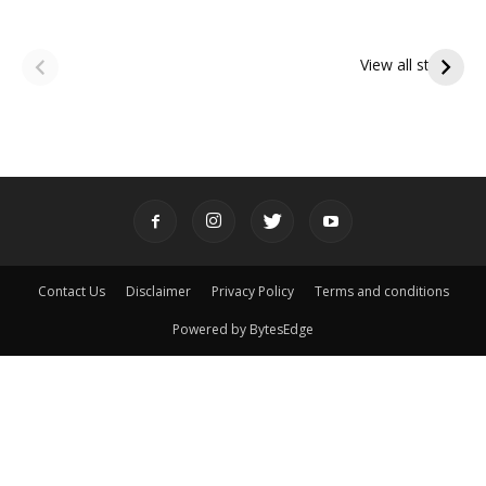
ఆషాఢ అమావాస్య:
ఆషాఢ పౌర్ణమి 2026:
పితృదేవతల ఆశీర్వాదం
ఇంద్రకీలాద్రి గిరి ప్రదక్షిణ
View all stories
పొందే పవిత్ర రోజు
Contact Us
Disclaimer
Privacy Policy
Terms and conditions
Powered by BytesEdge