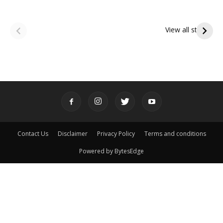
ఆషాఢ అమావాస్య:
ఆషాఢ పౌర్ణమి 2026:
పితృదేవతల ఆశీర్వాదం
ఇంద్రకీలాద్రి గిరి ప్రదక్షిణ
View all stories
పొందే పవిత్ర రోజు
Contact Us
Disclaimer
Privacy Policy
Terms and conditions
Powered by BytesEdge