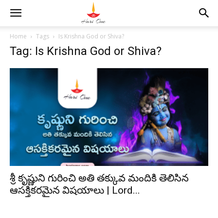
Home
Tags
Is Krishna God or Shiva?
Tag: Is Krishna God or Shiva?
శ్రీ కృష్ణుని గురించి అతి తక్కువ మందికి తెలిసిన
ఆసక్తికరమైన విషయాలు | Lord...