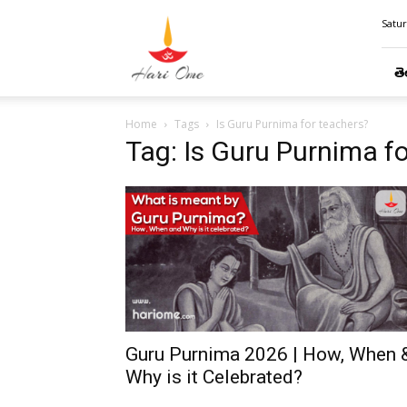
Hari
Satur
Ome
తె
Home
Tags
Is Guru Purnima for teachers?
Tag: Is Guru Purnima f
Guru Purnima 2026 | How, When 
Why is it Celebrated?