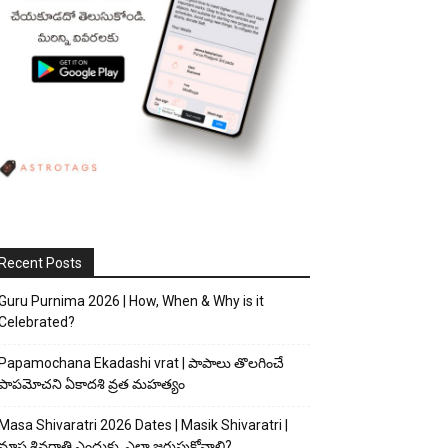
Recent Posts
Guru Purnima 2026 | How, When & Why is it
Celebrated?
Papamochana Ekadashi vrat | పాపాలు తొలగించే
పాపమోచని ఏకాదశి వ్రత మహత్యం
Masa Shivaratri 2026 Dates | Masik Shivaratri |
మాస శివరాత్రి ఎందుకు, ఎలా జరుపుకోవాలి?