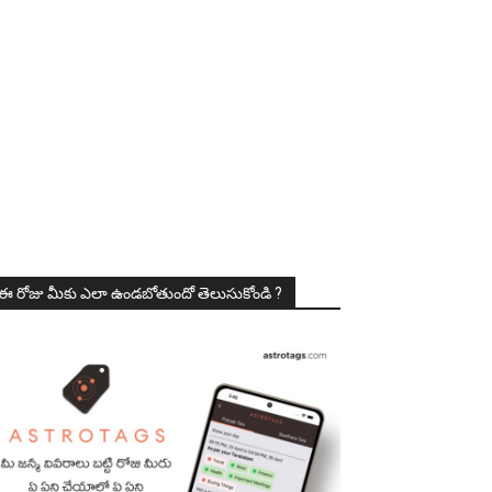
ఈ రోజు మీకు ఎలా ఉండబోతుందో తెలుసుకోండి ?