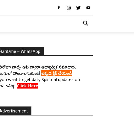
HariOme – WhatsApp
రతిరోజూ వాట్స్ ఆప్ ద్వారా ఆధ్యాత్మిక సమాచారం
లుగులో పొందాలనుకుంటే
ఇక్కడ క్లిక్ చేయండి
 you want to get daily Spiritual updates on
hatsApp
Click Here
Advertisement