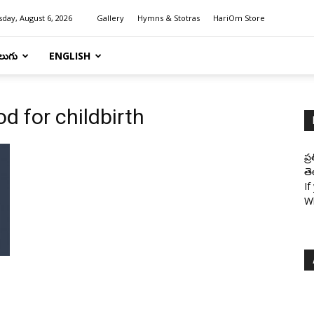
day, August 6, 2026
Gallery
Hymns & Stotras
HariOm Store
లుగు
ENGLISH
d for childbirth
ప్
తె
If
W