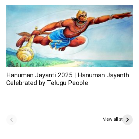
Hanuman Jayanti 2025 | Hanuman Jayanthi
Celebrated by Telugu People
ఆషాఢ పౌర్ణమి 2026:
Tholi Ekadashi
ఇంద్రకీలాద్రి గిరి ప్రదక్షిణ
Shubhakanshalu
View all stories
Tholi
రా
Ekadashi
క