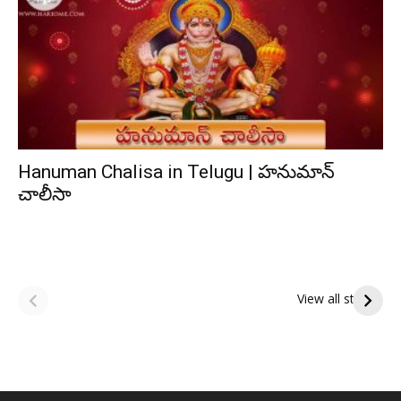
Hanuman Chalisa in Telugu | హనుమాన్
చాలీసా
ఆషాఢ అమావాస్య:
ఆషాఢ పౌర్ణమి 2026:
పితృదేవతల ఆశీర్వాదం
ఇంద్రకీలాద్రి గిరి ప్రదక్షిణ
View all stories
పొందే పవిత్ర రోజు