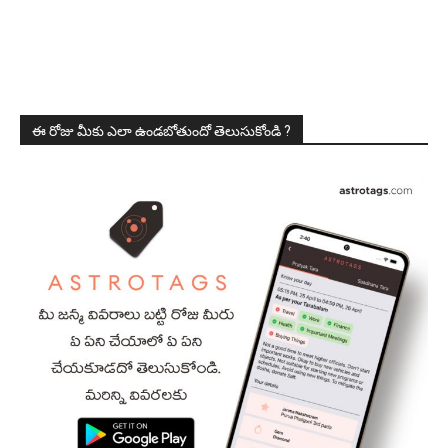
ఈ రోజు మీకు ఎలా ఉండబోతుందో తెలుసుకోండి ?