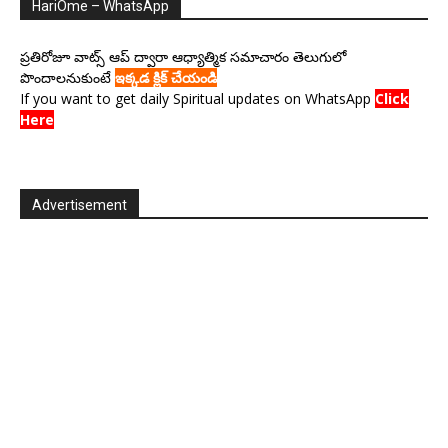
HariOme – WhatsApp
ప్రతిరోజూ వాట్స్ ఆప్ ద్వారా ఆధ్యాత్మిక సమాచారం తెలుగులో
పొందాలనుకుంటే
ఇక్కడ క్లిక్ చేయండి
If you want to get daily Spiritual updates on WhatsApp
Click
Here
Advertisement