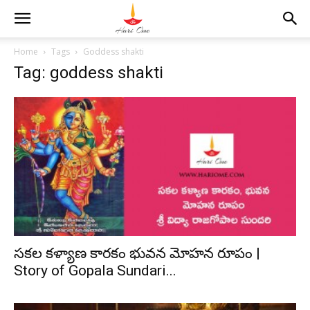
Home
Tags
Goddess shakti
Tag: goddess shakti
సకల కళ్యాణ కారకం భువన మోహన రూపం |
Story of Gopala Sundari...