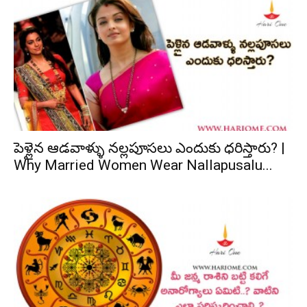
పెళ్లైన ఆడవాళ్ళు నల్లపూసలు ఎందుకు ధరిస్తారు? |
Why Married Women Wear Nallapusalu...