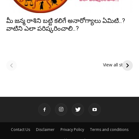
మీ జన్మ రాశిని బట్టి కలిగే అనారోగ్యాలు ఏమిటి..?
వాటిని ఎలా పరిష్కరించాలి..?
ఆషాఢ పౌర్ణమి 2026:
Tholi Ekadashi
ఇంద్రకీలాద్రి గిరి ప్రదక్షిణ
Shubhakanshalu
View all stories
Tholi
రా
Ekadashi
క
Shubhakanshalu
ద
మ
శ్
Contact Us
Disclaimer
Privacy Policy
Terms and conditions