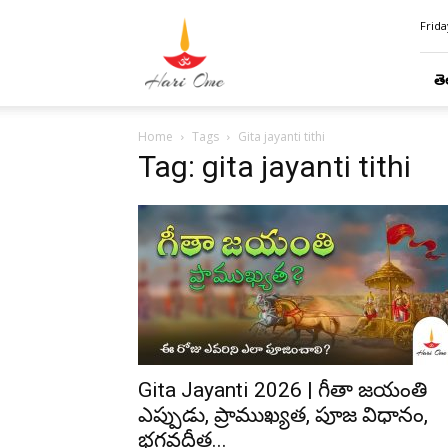
Hari
Frida
Ome
తె
Home
Tags
Gita jayanti tithi
Tag: gita jayanti tithi
Gita Jayanti 2026 | గీతా జయంతి
ఎప్పుడు, ప్రాముఖ్యత, పూజ విధానం,
భగవద్గీత...