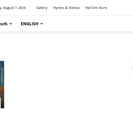
y, August 7, 2026
Gallery
Hymns & Stotras
HariOm Store
లుగు
ENGLISH