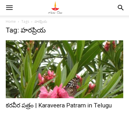
Home
Tags
హరప్రియ
Tag: హరప్రియ
కరవీర పత్రం | Karaveera Patram in Telugu