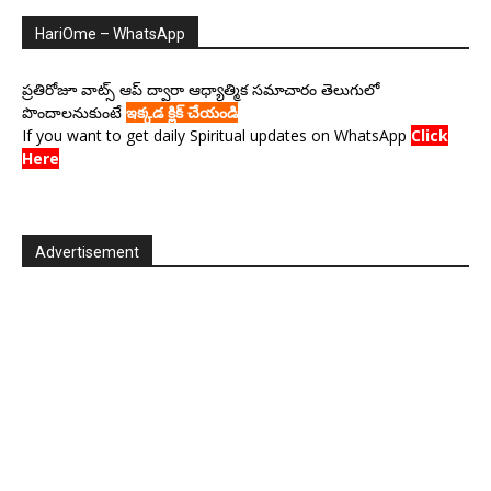
HariOme – WhatsApp
ప్రతిరోజూ వాట్స్ ఆప్ ద్వారా ఆధ్యాత్మిక సమాచారం తెలుగులో
పొందాలనుకుంటే
ఇక్కడ క్లిక్ చేయండి
If you want to get daily Spiritual updates on WhatsApp
Click
Here
Advertisement