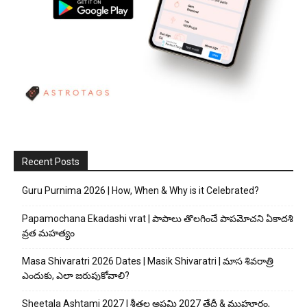
Recent Posts
Guru Purnima 2026 | How, When & Why is it Celebrated?
Papamochana Ekadashi vrat | పాపాలు తొలగించే పాపమోచని ఏకాదశి
వ్రత మహత్యం
Masa Shivaratri 2026 Dates | Masik Shivaratri | మాస శివరాత్రి
ఎందుకు, ఎలా జరుపుకోవాలి?
Sheetala Ashtami 2027 | శీతల అష్టమి 2027 తేదీ & ముహూర్తం,