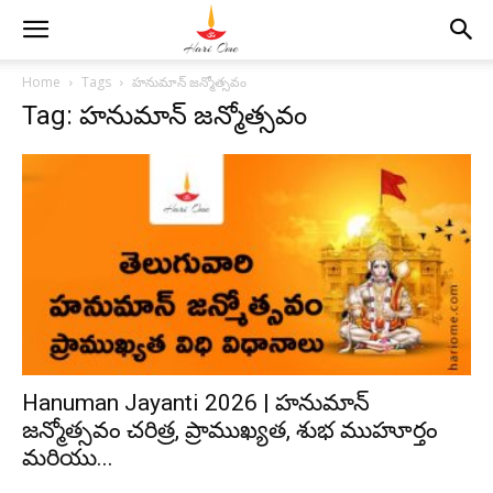
Home
Tags
హనుమాన్ జన్మోత్సవం
Tag: హనుమాన్ జన్మోత్సవం
Hanuman Jayanti 2026 | హనుమాన్
జన్మోత్సవం చరిత్ర, ప్రాముఖ్యత, శుభ ముహూర్తం
మరియు...