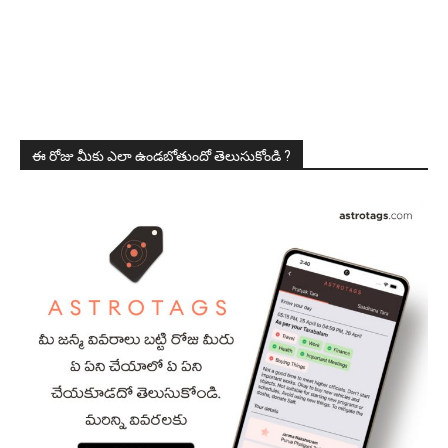
ఈ రోజు మీకు ఎలా ఉండబోతుందో తెలుసుకోండి ?