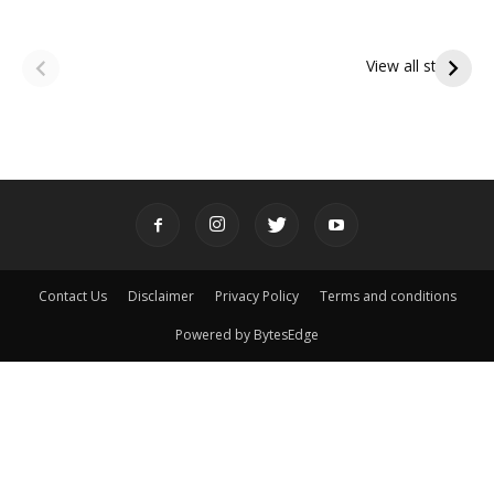
ఆషాఢ అమావాస్య:
ఆషాఢ పౌర్ణమి 2026:
పితృదేవతల ఆశీర్వాదం
ఇంద్రకీలాద్రి గిరి ప్రదక్షిణ
View all stories
పొందే పవిత్ర రోజు
Contact Us
Disclaimer
Privacy Policy
Terms and conditions
Powered by BytesEdge