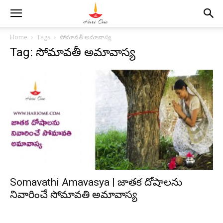
Home
Tags
సోమావతీ అమావాస్య
Tag: సోమావతీ అమావాస్య
Somavathi Amavasya | జాతక దోషాలను
నివారించే సోమావతి అమావాస్య