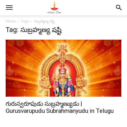
Home
Tags
సుబ్రహ్మణ్య షష్టి
Tag: సుబ్రహ్మణ్య షష్టి
గురుస్వరూపుడు సుబ్రహ్మణ్యుడు |
Gurusvarupudu Subrahmanyudu in Telugu