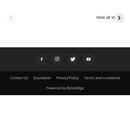
ఆషాఢ అమావాస్య:
ఆషాఢ పౌర్ణమి 2026:
పితృదేవతల ఆశీర్వాదం
ఇంద్రకీలాద్రి గిరి ప్రదక్షిణ
View all stories
పొందే పవిత్ర రోజు
Contact Us
Disclaimer
Privacy Policy
Terms and conditions
Powered by BytesEdge