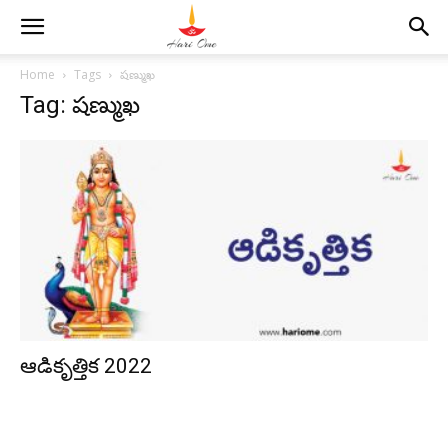
Home
Tags
షణ్ముఖ
Tag: షణ్ముఖ
ఆడికృత్తిక 2022