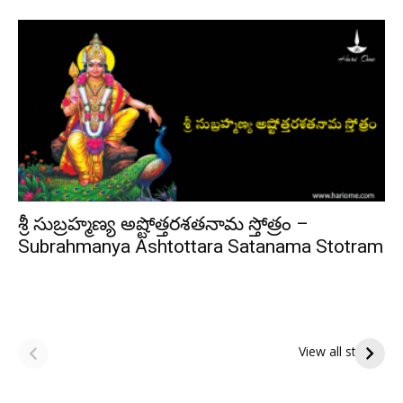
శ్రీ సుబ్రహ్మణ్య అష్టోత్తరశతనామ స్తోత్రం –
Subrahmanya Ashtottara Satanama Stotram
ఆషాఢ అమావాస్య:
ఆషాఢ పౌర్ణమి 2026:
పితృదేవతల ఆశీర్వాదం
ఇంద్రకీలాద్రి గిరి ప్రదక్షిణ
View all stories
పొందే పవిత్ర రోజు