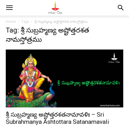
Home
Tags
శ్రీ సుబ్రహ్మణ్య అష్టోత్తరశత నామస్తోత్రము
Tag: శ్రీ సుబ్రహ్మణ్య అష్టోత్తరశత
నామస్తోత్రము
శ్రీ సుబ్రహ్మణ్య అష్టోత్తరశతనామావళిః – Sri
Subrahmanya Ashtottara Satanamavali