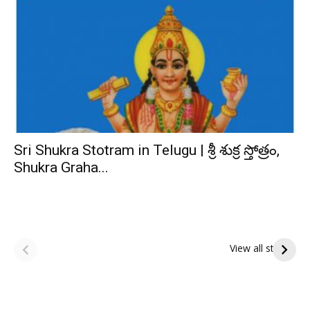
Sri Shukra Stotram in Telugu | శ్రీ శుక్ర స్తోత్రం,
Shukra Graha...
ఆషాఢ పౌర్ణమి 2026:
Tholi Ekadashi
ఇంద్రకీలాద్రి గిరి ప్రదక్షిణ
Shubhakanshalu
View all stories
Tholi
రా
Ekadashi
క
Shubhakanshalu
ద
మ