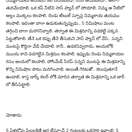
నిమ్మకాయలు తీసుకుని కట్ చేయకుండా, రసం తీయకుండా.. అలాగే
తురిమేయాలి. ఒక కప్ నీటిని సాస్ ప్యాన్ లో పోయాలి. నిమ్మ ఆ నీటిలో
అల్లం ముక్కలు కలపాలి. రెండు టేబుల్ స్పూన్ల నిమ్మకాయ తురుము
కలపాలి. ఇదంతా బాగా ఉడుకుతున్నప్పుడు.. 5 నిమిషాలు మంట
తగ్గించి బాగా మరగనివ్వాలి. తర్వాత ఈ మిశ్రమాన్ని వడకట్టి పక్కన
పెట్టుకోవాలి. తేనె ఒక కప్పు తేనె తీసుకుని సాస్ ప్యాన్ లో వేసి.. సన్నని
మంటపై కొద్దిగా వేడి చేయాలి. కానీ.. ఉడకనివ్వరాదు. అందులోకి
ముందు కాచి వడగట్టిన మిశ్రమం కలపాలి. ఇప్పుడు రెండు నిమ్మకాయల
రసం అందులో కలపాలి. హోంమేడ్ సిరప్ సన్నని మంటపై ఈ మిశ్రమాన్ని
కొన్ని నిమిషాల పాటు మరిగించాలి. అయితే గెరిటతో.. కలుపుతూనే
ఉండాలి. కాస్త డార్క్ కలర్ లోకి మారిన తర్వాత ఈ మిశ్రమాన్ని ఒక జార్
లో తీసిపెట్టాలి.
మోతాదు
5 ఏళ్లలోపు పిల్లలకైతే అర టీస్పూన్ 2 గంటలకు ఒకసారి ఇవ్వాలి. 5