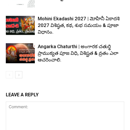
Mohini Ekadashi 2027 | మోహినీ ఏకాదశి
2027 విశిష్ఠత, కథ, శుభ సమయం & పూజా
విధానం.
Angarka Chaturthi | అంగారక చతుర్థి
ప్రాముక్యత పూజ విధి, విశిష్టత & వ్రతం ఎలా
ఆచరించాలి.
LEAVE A REPLY