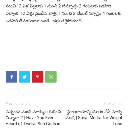
నుంచి 12 ఏళ్ల పిల్లలకు 1 నుంచి 2 టీస్పూన్లు 2 గంటలకు ఒకసారి
ఇవ్వాలి. 12 ఏళ్లు పైబడిన వాళ్లు 1 నుంచి 2 టేబుల్ స్పూన్లు 4 గంటలకు
ఒకసారి తీసుకుంటూ ఉండే.. దగ్గు తగ్గిపోతుంది
Previous article
Next article
పన్నెండు మంది సూర్యుల గురించి
స్థూలకాయాన్ని దూరం చేసే సూర్య
విన్నారా..? | Have You Ever
ముద్ర | Surya Mudra for Weight
Heard of Twelve Sun Gods in
Loss