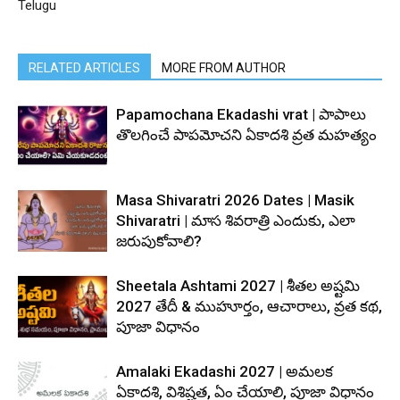
Telugu
RELATED ARTICLES
MORE FROM AUTHOR
Papamochana Ekadashi vrat | పాపాలు
తొలగించే పాపమోచని ఏకాదశి వ్రత మహత్యం
Masa Shivaratri 2026 Dates | Masik
Shivaratri | మాస శివరాత్రి ఎందుకు, ఎలా
జరుపుకోవాలి?
Sheetala Ashtami 2027 | శీతల అష్టమి
2027 తేదీ & ముహూర్తం, ఆచారాలు, వ్రత కథ,
పూజా విధానం
Amalaki Ekadashi 2027 | అమలక
ఏకాదశి, విశిష్టత, ఏం చేయాలి, పూజా విధానం