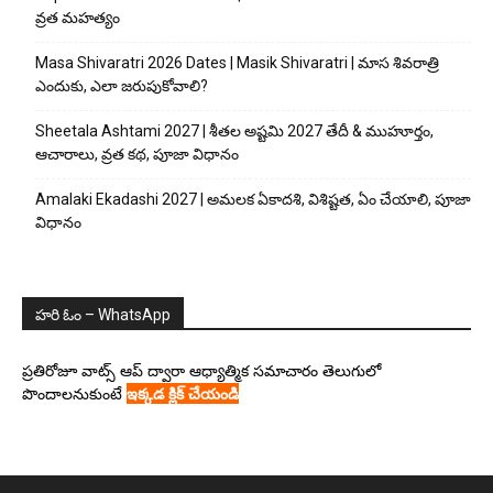
వ్రత మహత్యం
Masa Shivaratri 2026 Dates | Masik Shivaratri | మాస శివరాత్రి
ఎందుకు, ఎలా జరుపుకోవాలి?
Sheetala Ashtami 2027 | శీతల అష్టమి 2027 తేదీ & ముహూర్తం,
ఆచారాలు, వ్రత కథ, పూజా విధానం
Amalaki Ekadashi 2027 | అమలక ఏకాదశి, విశిష్టత, ఏం చేయాలి, పూజా
విధానం
హరి ఓం – WhatsApp
ప్రతిరోజూ వాట్స్ ఆప్ ద్వారా ఆధ్యాత్మిక సమాచారం తెలుగులో
పొందాలనుకుంటే
ఇక్కడ క్లిక్ చేయండి