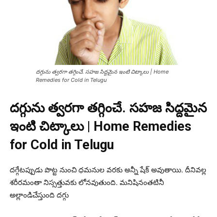
దగ్గును త్వరగా తగ్గించే. సహజ సిద్దమైన ఇంటి చిట్కాలు | Home
Remedies for Cold in Telugu
దగ్గును త్వరగా తగ్గించే. సహజ సిద్దమైన
ఇంటి చిట్కాలు | Home Remedies
for Cold in Telugu
దగ్గేటప్పుడు పొట్ట నుంచి ధమనుల వరకు అన్నీ షేక్ అవుతాయి. దీనివల్ల
శరీరమంతా నిస్సత్తువకు లోనవుతుంది. మనిషినంతటినీ
అల్లాండిచేస్తుంది దగ్గు