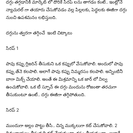
దగ్గు తగ్గడానికి మార్కెట్ లో దొరికే సిరప్ లను తాగడం కంటే.. ఇంట్లోనే
న్యాచురల్ గా తయారు చేసుకోవడం వల్ల పిల్లలకు, పెద్దలకు ఈజీగా దగ్గు
నుంచి ఉపశమనం లభిస్తుంది.
దగ్గును త్వరగా తగ్గించే ఇంటి చిట్కాలు
సిరప్ 1
పావు కప్పు గ్లిజరిన్ తీసుకుని ఒక కప్పులో వేసుకోవాలి. అందులో పావు
కప్పు తేనె కలపాలి. అలాగే పావు కప్పు నిమ్మరసం కలపాలి. అన్నింటినీ
బాగా మిక్స్ చేయాలి. అంతే ఈ మిశ్రమాన్ని ఒక జార్ లో నిల్వ
ఉంచుకోవాలి. ఒక టీ స్పూన్ ఈ దగ్గు మందును రోజంతా తరచుగా
తీసుకుంటూ ఉంటే.. దగ్గు ఈజీగా తగ్గిపోతుంది.
సిరప్ 2
ముందుగా అల్లం పొట్టు తీసి.. చిన్న ముక్కలుగా కట్ చేసుకోవాలి. 2