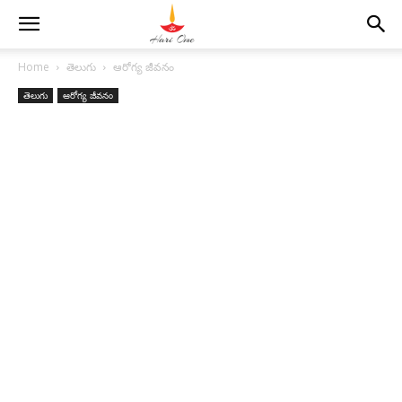
Home
తెలుగు
ఆరోగ్య జీవనం
తెలుగు
ఆరోగ్య జీవనం