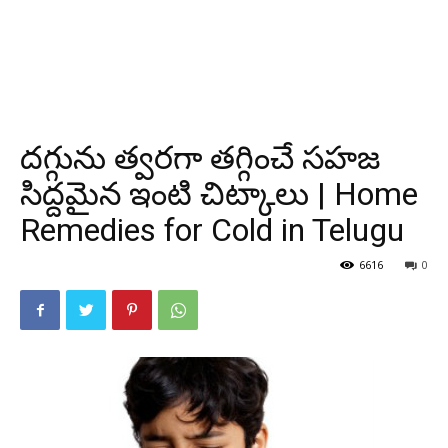
దగ్గును త్వరగా తగ్గించే సహజ
సిద్దమైన ఇంటి చిట్కాలు | Home
Remedies for Cold in Telugu
6616
0