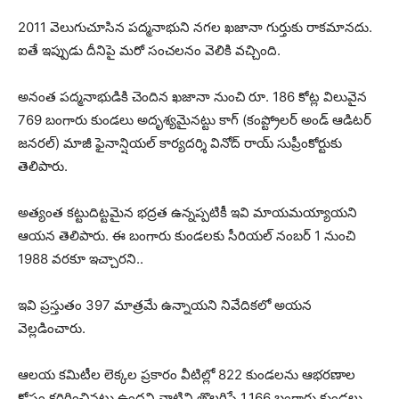
2011 వెలుగుచూసిన పద్మనాభుని నగల ఖజానా గుర్తుకు రాకమానదు.
ఐతే ఇప్పుడు దీనిపై మరో సంచలనం వెలికి వచ్చింది.
అనంత పద్మనాభుడికి చెందిన ఖజానా నుంచి రూ. 186 కోట్ల విలువైన
769 బంగారు కుండలు అదృశ్యమైనట్టు కాగ్ (కంప్ట్రోలర్ అండ్ ఆడిటర్
జనరల్) మాజీ ఫైనాన్షియల్ కార్యదర్శి వినోద్ రాయ్ సుప్రీంకోర్టుకు
తెలిపారు.
అత్యంత కట్టుదిట్టమైన భద్రత ఉన్నప్పటికీ ఇవి మాయమయ్యాయని
ఆయన తెలిపారు. ఈ బంగారు కుండలకు సీరియల్ నంబర్ 1 నుంచి
1988 వరకూ ఇచ్చారని..
ఇవి ప్రస్తుతం 397 మాత్రమే ఉన్నాయని నివేదికలో అయన
వెల్లడించారు.
ఆలయ కమిటీల లెక్కల ప్రకారం వీటిల్లో 822 కుండలను ఆభరణాల
కోసం కరిగించినట్టు ఉందని వాటిని తొలగిస్తే 1,166 బంగారు కుండలు