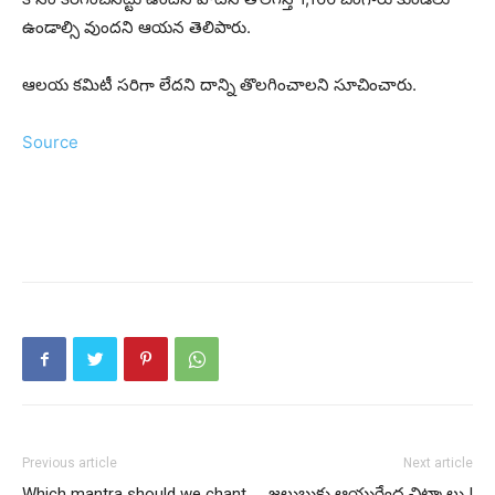
ఉండాల్సి వుందని ఆయన తెలిపారు.
ఆలయ కమిటీ సరిగా లేదని దాన్ని తొలగించాలని సూచించారు.
Source
Previous article
Next article
Which mantra should we chant
జలుబుకు ఆయుర్వేద చిట్కాలు |