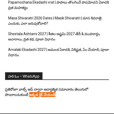
Papamochana Ekadashi vrat | పాపాలు తొలగించే పాపమోచని ఏకాదశి
వ్రత మహత్యం
Masa Shivaratri 2026 Dates | Masik Shivaratri | మాస శివరాత్రి
ఎందుకు, ఎలా జరుపుకోవాలి?
Sheetala Ashtami 2027 | శీతల అష్టమి 2027 తేదీ & ముహూర్తం,
ఆచారాలు, వ్రత కథ, పూజా విధానం
Amalaki Ekadashi 2027 | అమలక ఏకాదశి, విశిష్టత, ఏం చేయాలి, పూజా
విధానం
హరి ఓం – WhatsApp
ప్రతిరోజూ వాట్స్ ఆప్ ద్వారా ఆధ్యాత్మిక సమాచారం తెలుగులో
పొందాలనుకుంటే
ఇక్కడ క్లిక్ చేయండి