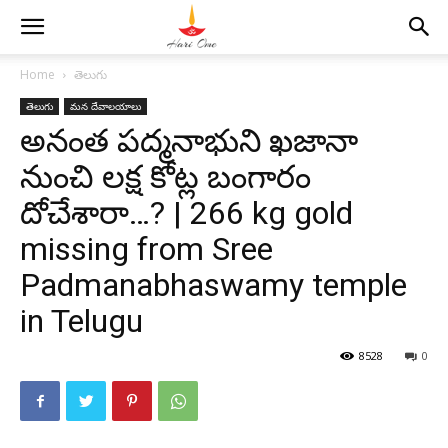
Home
తెలుగు
తెలుగు
మన దేవాలయాలు
అనంత పద్మనాభుని ఖజానా
నుంచి లక్ష కోట్ల బంగారం
దోచేశారా…? | 266 kg gold
missing from Sree
Padmanabhaswamy temple
in Telugu
8528
0