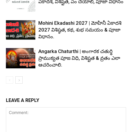
ఏకాదశి, విశిష్టత, ఏం చేయాలి, పూజా విధానం
Mohini Ekadashi 2027 | మోహినీ ఏకాదశి
2027 విశిష్ఠత, కథ, శుభ సమయం & పూజా
విధానం.
Angarka Chaturthi | అంగారక చతుర్థి
ప్రాముక్యత పూజ విధి, విశిష్టత & వ్రతం ఎలా
ఆచరించాలి.
LEAVE A REPLY