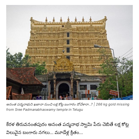
అనంత పద్మనాభుని ఖజానా నుంచి లక్ష కోట్ల బంగారం దోచేశారా…? | 266 kg gold missing
from Sree Padmanabhaswamy temple in Telugu
కేరళ తిరువనంతపురం అనంత పద్మనాభ స్వామి పేరు చెబితే లక్ష కోట్ల
విలువైన బంగారు నగలు… మూడేళ్ల క్రితం…