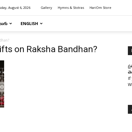
day, August 6, 2026
Gallery
Hymns & Stotras
HariOm Store
లుగు
ENGLISH
ndhan?
gifts on Raksha Bandhan?
ప్
తె
If
W