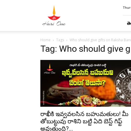
Hari
Thurs
Ome
తె
Home
Tags
Who should give gifts on Raksha Ba
Tag: Who should give 
రాఖీకి ఇవ్వవలసిన బహుమతులు! మీ
తోబుట్టువు రాశిని బట్టి ఏది బెస్ట్ గిఫ్ట్
అవుతుంది?...