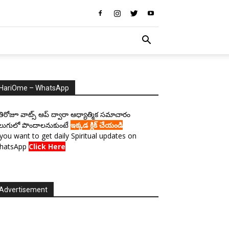
HariOme – WhatsApp
రతిరోజూ వాట్స్ ఆప్ ద్వారా ఆధ్యాత్మిక సమాచారం
లుగులో పొందాలనుకుంటే
ఇక్కడ క్లిక్ చేయండి
 you want to get daily Spiritual updates on
hatsApp
Click Here
Advertisement