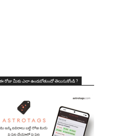
ఈ రోజు మీకు ఎలా ఉండబోతుందో తెలుసుకోండి ?