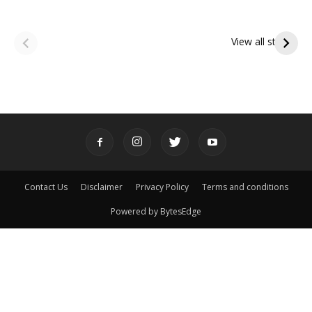
ఆషాఢ అమావాస్య:
ఆషాఢ పౌర్ణమి 2026:
పితృదేవతల ఆశీర్వాదం
ఇంద్రకీలాద్రి గిరి ప్రదక్షిణ
View all stories
పొందే పవిత్ర రోజు
Contact Us
Disclaimer
Privacy Policy
Terms and conditions
Powered by BytesEdge