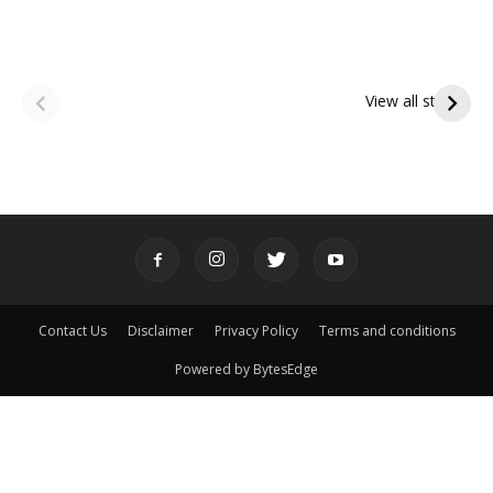
ఆషాఢ అమావాస్య:
ఆషాఢ పౌర్ణమి 2026:
పితృదేవతల ఆశీర్వాదం
ఇంద్రకీలాద్రి గిరి ప్రదక్షిణ
View all stories
పొందే పవిత్ర రోజు
Contact Us
Disclaimer
Privacy Policy
Terms and conditions
Powered by BytesEdge