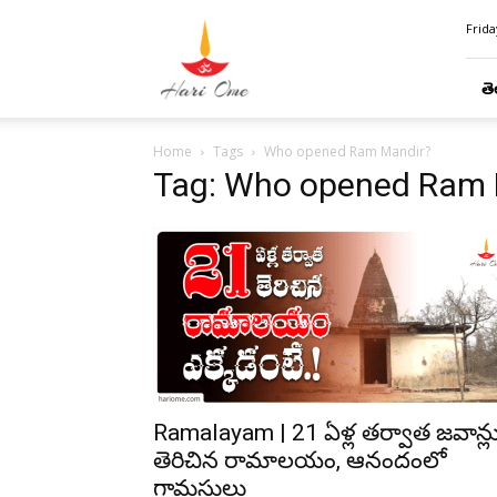
Hari
Frida
Ome
తె
Home
Tags
Who opened Ram Mandir?
Tag: Who opened Ram 
Ramalayam | 21 ఏళ్ల తర్వాత జవాన్ల
తెరిచిన రామాలయం, ఆనందంలో
గ్రామస్థులు