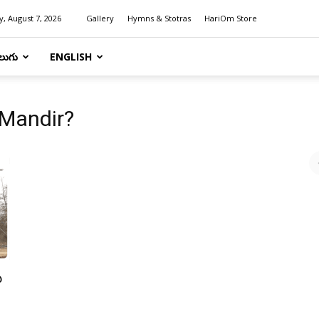
y, August 7, 2026
Gallery
Hymns & Stotras
HariOm Store
లుగు
ENGLISH
Mandir?
ు