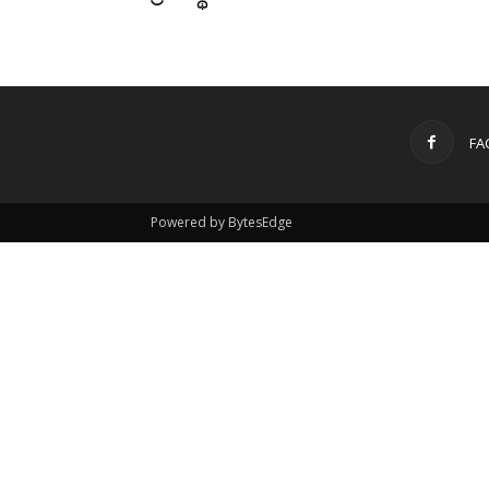
FA
Powered by BytesEdge