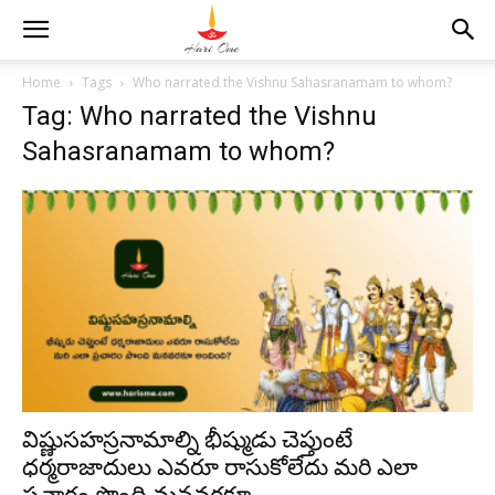
Home
Tags
Who narrated the Vishnu Sahasranamam to whom?
Tag: Who narrated the Vishnu
Sahasranamam to whom?
విష్ణుసహస్రనామాల్ని భీష్ముడు చెప్తుంటే
ధర్మరాజాదులు ఎవరూ రాసుకోలేదు మరి ఎలా