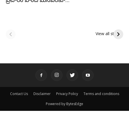
ప్రచారం పొంది మనవరకూ...
ఆషాఢ అమావాస్య:
ఆషాఢ పౌర్ణమి 2026:
పితృదేవతల ఆశీర్వాదం
ఇంద్రకీలాద్రి గిరి ప్రదక్షిణ
View all stories
పొందే పవిత్ర రోజు
Contact Us
Disclaimer
Privacy Policy
Terms and conditions
Powered by BytesEdge