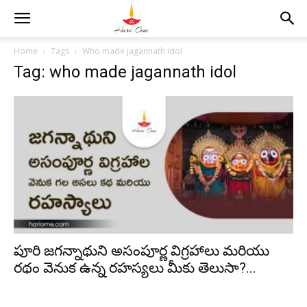
Home
Tags
Who made jagannath idol
Tag: who made jagannath idol
పూరి జగన్నాథుని అసంపూర్ణ విగ్రహాలు మరియు
రథం వెనుక ఉన్న రహస్యలు మీకు తెలుసా?...