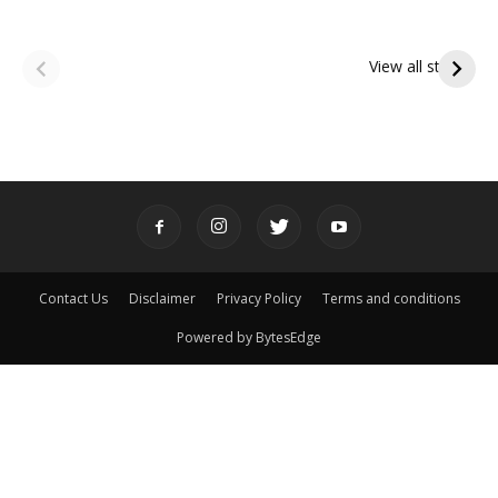
ఆషాఢ అమావాస్య:
ఆషాఢ పౌర్ణమి 2026:
పితృదేవతల ఆశీర్వాదం
ఇంద్రకీలాద్రి గిరి ప్రదక్షిణ
View all stories
పొందే పవిత్ర రోజు
Contact Us
Disclaimer
Privacy Policy
Terms and conditions
Powered by BytesEdge