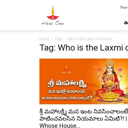
Hari
Thurs
Ome
తె
Home
Tags
Who is the Laxmi of House?
Tag: Who is the Laxmi 
శ్రీ మహాలక్ష్మి మన ఇంట నివసించాలంటే
పాటించవలసిన నియమాలు ఏమిటి?! |
Whose House...