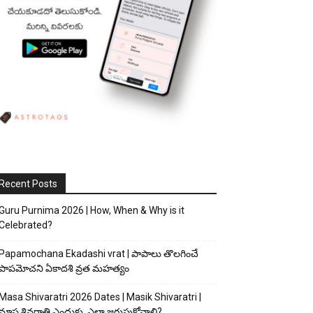
Recent Posts
Guru Purnima 2026 | How, When & Why is it
Celebrated?
Papamochana Ekadashi vrat | పాపాలు తొలగించే
పాపమోచని ఏకాదశి వ్రత మహత్యం
Masa Shivaratri 2026 Dates | Masik Shivaratri |
మాస శివరాత్రి ఎందుకు, ఎలా జరుపుకోవాలి?