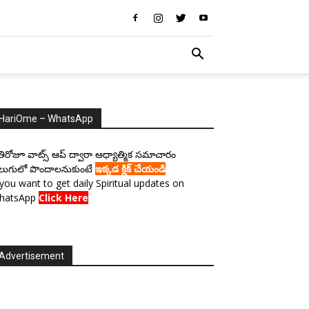
HariOme – WhatsApp
రతిరోజూ వాట్స్ ఆప్ ద్వారా ఆధ్యాత్మిక సమాచారం
లుగులో పొందాలనుకుంటే
ఇక్కడ క్లిక్ చేయండి
 you want to get daily Spiritual updates on
hatsApp
Click Here
Advertisement