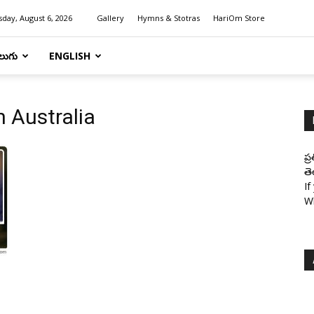
day, August 6, 2026
Gallery
Hymns & Stotras
HariOm Store
లుగు
ENGLISH
n Australia
ప్
తె
If
W