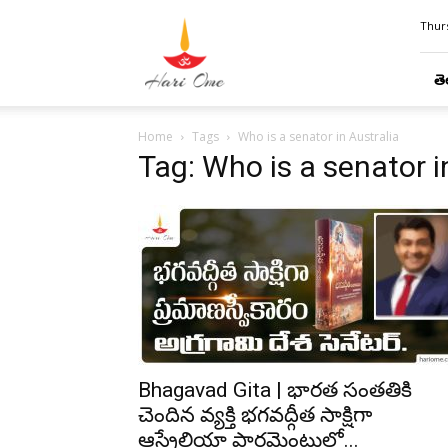
Hari
Thurs
Ome
తె
Home
Tags
Who is a senator in Australia
Tag: Who is a senator i
Bhagavad Gita | భారత సంతతికి
చెందిన వ్యక్తి భగవద్గీత సాక్షిగా
ఆస్ట్రేలియా పార్లమెంటులో...