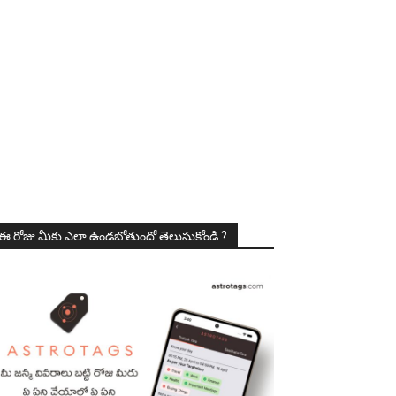
ఈ రోజు మీకు ఎలా ఉండబోతుందో తెలుసుకోండి ?