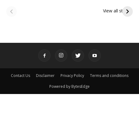
ఆషాఢ అమావాస్య:
ఆషాఢ పౌర్ణమి 2026:
పితృదేవతల ఆశీర్వాదం
ఇంద్రకీలాద్రి గిరి ప్రదక్షిణ
View all stories
పొందే పవిత్ర రోజు
Contact Us
Disclaimer
Privacy Policy
Terms and conditions
Powered by BytesEdge