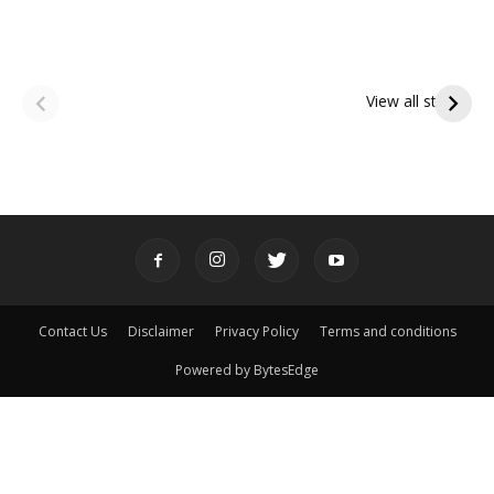
ఆషాఢ అమావాస్య:
ఆషాఢ పౌర్ణమి 2026:
పితృదేవతల ఆశీర్వాదం
ఇంద్రకీలాద్రి గిరి ప్రదక్షిణ
View all stories
పొందే పవిత్ర రోజు
Contact Us
Disclaimer
Privacy Policy
Terms and conditions
Powered by BytesEdge