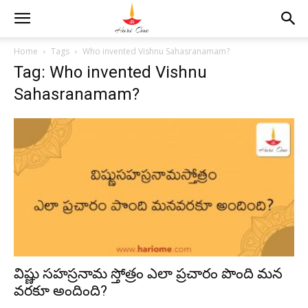
Home
Tags
Who invented Vishnu Sahasranamam?
Tag: Who invented Vishnu
Sahasranamam?
విష్ణు సహస్రనామ స్తోత్రం ఎలా ప్రచారం పొంది మన
వరకూ అందింది?