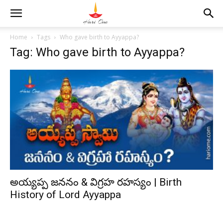
Home
Tags
Who gave birth to Ayyappa?
Tag: Who gave birth to Ayyappa?
అయ్యప్ప జననం & విగ్రహ రహస్యం | Birth
History of Lord Ayyappa