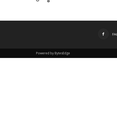
FA
Powered by BytesEdge