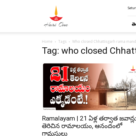
Hari
Satur
Ome
తె
Home
Tags
Who closed Chhattisgarh rama mand
Tag: who closed Chhat
Ramalayam | 21 ఏళ్ల తర్వాత జవాన్ల
తెరిచిన రామాలయం, ఆనందంలో
గ్రామస్థులు