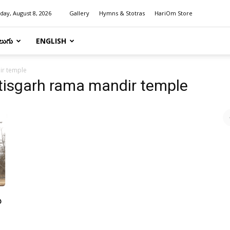
day, August 8, 2026
Gallery
Hymns & Stotras
HariOm Store
లుగు
ENGLISH
ir temple
tisgarh rama mandir temple
ు