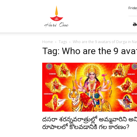
Hari
Frida
Ome
తె
Home
Tags
Who are the 9 avatars of Durga in Nav
Tag: Who are the 9 avat
దసరా శరన్నవరాత్రుల్లో అమ్మవారిని అన్
రూపాలలో కొలవడానికి గల కారణం?