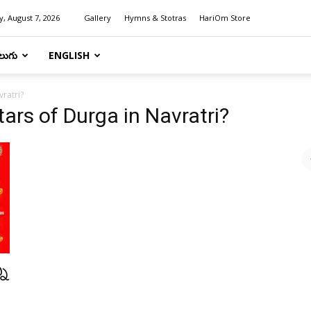
y, August 7, 2026
Gallery
Hymns & Stotras
HariOm Store
లుగు
ENGLISH
ratri?
ars of Durga in Navratri?
ని