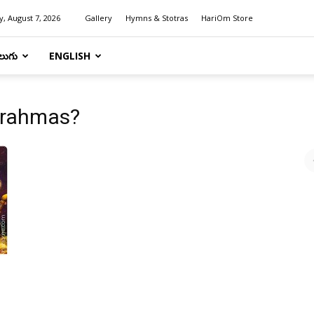
y, August 7, 2026
Gallery
Hymns & Stotras
HariOm Store
లుగు
ENGLISH
Brahmas?