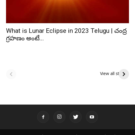
What is Lunar Eclipse in 2023 Telugu | చంద్ర
గ్రహణం అంటే...
ఆషాఢ పౌర్ణమి 2026:
Tholi Ekadashi
ఇంద్రకీలాద్రి గిరి ప్రదక్షిణ
Shubhakanshalu
View all stories
Tholi
రా
Ekadashi
క
Shubhakanshalu
ద
మ
శ్