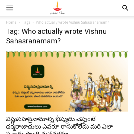
Home
Tags
Who actually wrote Vishnu Sahasranamam?
Tag: Who actually wrote Vishnu
Sahasranamam?
విష్ణుసహస్రనామాల్ని భీష్ముడు చెప్తుంటే
ధర్మరాజాదులు ఎవరూ రాసుకోలేదు మరి ఎలా