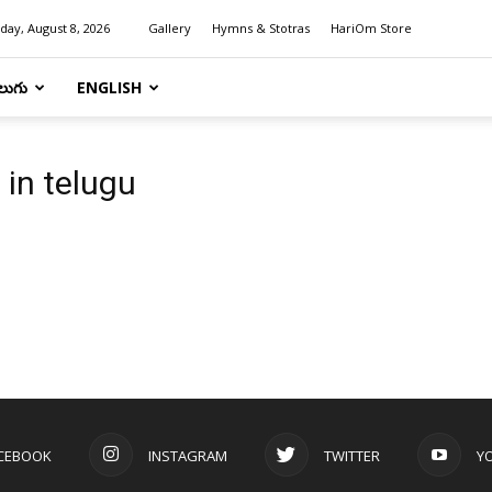
day, August 8, 2026
Gallery
Hymns & Stotras
HariOm Store
లుగు
ENGLISH
 in telugu
CEBOOK
INSTAGRAM
TWITTER
Y