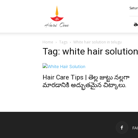
Hari
Satur
Ome
తె
Home
Tags
White hair solution in telugu
Tag: white hair solution
Hair Care Tips | తెల్ల జుట్టు నల్లగా
మారడానికి అద్భుతమైన చిట్కాలు.
FA