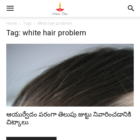
Home
Tags
White hair problem
Tag: white hair problem
ఆయుర్వేదం పరంగా తెలుపు జుట్టు నివారించడానికి
చిట్కాలు