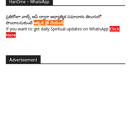
HariOme – WhatsApp
ప్రతిరోజూ వాట్స్ ఆప్ ద్వారా ఆధ్యాత్మిక సమాచారం తెలుగులో
పొందాలనుకుంటే
ఇక్కడ క్లిక్ చేయండి
If you want to get daily Spiritual updates on WhatsApp
Click
Here
Advertisement