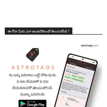
ఈ రోజు మీకు ఎలా ఉండబోతుందో తెలుసుకోండి ?