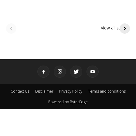
ఆషాఢ అమావాస్య:
ఆషాఢ పౌర్ణమి 2026:
పితృదేవతల ఆశీర్వాదం
ఇంద్రకీలాద్రి గిరి ప్రదక్షిణ
View all stories
పొందే పవిత్ర రోజు
Contact Us
Disclaimer
Privacy Policy
Terms and conditions
Powered by BytesEdge