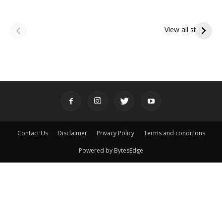
ఆషాఢ అమావాస్య:
ఆషాఢ పౌర్ణమి 2026:
పితృదేవతల ఆశీర్వాదం
ఇంద్రకీలాద్రి గిరి ప్రదక్షిణ
View all stories
పొందే పవిత్ర రోజు
Contact Us
Disclaimer
Privacy Policy
Terms and conditions
Powered by BytesEdge