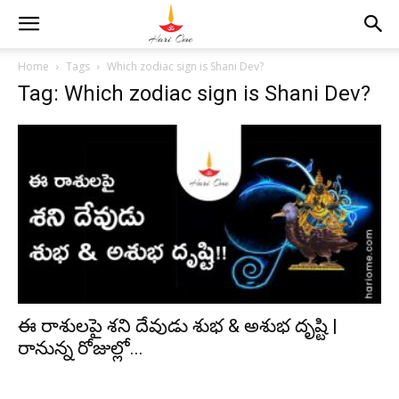
Home
Tags
Which zodiac sign is Shani Dev?
Tag: Which zodiac sign is Shani Dev?
ఈ రాశులపై శని దేవుడు శుభ & అశుభ దృష్టి |
రానున్న రోజుల్లో...