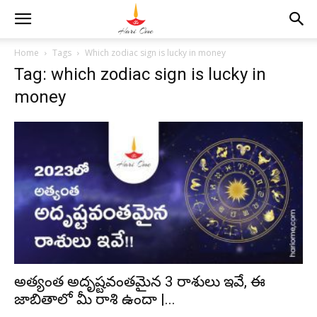
Home
Tags
Which zodiac sign is lucky in money
Tag: which zodiac sign is lucky in
money
అత్యంత అదృష్టవంతమైన 3 రాశులు ఇవే, ఈ
జాబితాలో మీ రాశి ఉందా |...