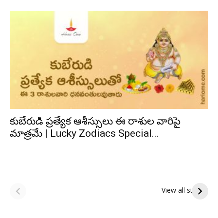
కుబేరుడి ప్రత్యేక ఆశీస్సులు ఈ రాశుల వారిపై
మాత్రమే | Lucky Zodiacs Special...
ఆషాఢ అమావాస్య:
ఆషాఢ పౌర్ణమి 2026:
పితృదేవతల ఆశీర్వాదం
ఇంద్రకీలాద్రి గిరి ప్రదక్షిణ
View all stories
పొందే పవిత్ర రోజు