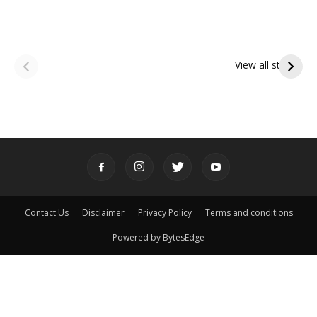
ఆషాఢ అమావాస్య:
ఆషాఢ పౌర్ణమి 2026:
పితృదేవతల ఆశీర్వాదం
ఇంద్రకీలాద్రి గిరి ప్రదక్షిణ
View all stories
పొందే పవిత్ర రోజు
Contact Us
Disclaimer
Privacy Policy
Terms and conditions
Powered by BytesEdge