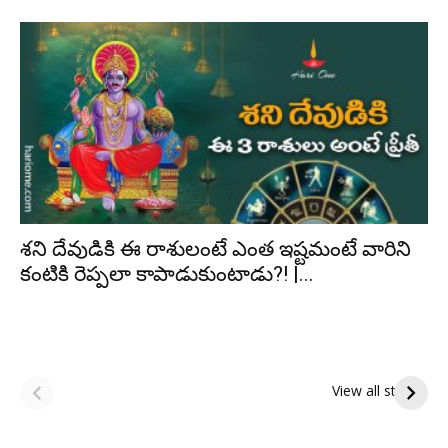
శని దేవుడికి ఈ రాశులంటే ఎంత ఇష్టమంటే వారిని
కంటికి రెప్పలా కాపాడుకుంటాడు?! |...
ఆషాఢ అమావాస్య:
ఆషాఢ పౌర్ణమి 2026:
పితృదేవతల ఆశీర్వాదం
ఇంద్రకీలాద్రి గిరి ప్రదక్షిణ
View all stories
పొందే పవిత్ర రోజు