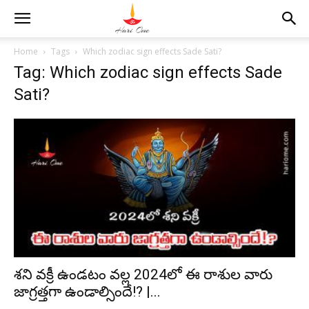
Home
Tags
Which zodiac sign effects Sade Sati?
Tag: Which zodiac sign effects Sade
Sati?
శని వక్రీ ఉండటం వల్ల 2024లో ఈ రాశుల వారు
జాగ్రత్తగా ఉండాల్సిందే!? |...