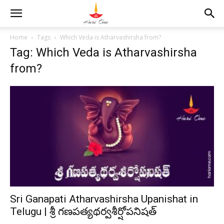
Home
Tags
Which Veda is Atharvashirsha from?
Tag: Which Veda is Atharvashirsha
from?
Sri Ganapati Atharvashirsha Upanishat in
Telugu | శ్రీ గణపత్యథర్వశీర్షోపనిషత్