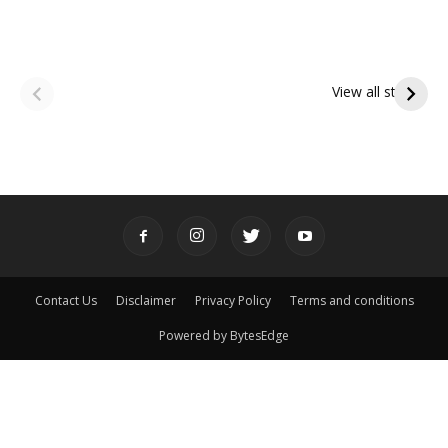
ఆషాఢ అమావాస్య:
ఆషాఢ పౌర్ణమి 2026:
పితృదేవతల ఆశీర్వాదం
ఇంద్రకీలాద్రి గిరి ప్రదక్షిణ
View all stories
పొందే పవిత్ర రోజు
Contact Us
Disclaimer
Privacy Policy
Terms and conditions
Powered by BytesEdge