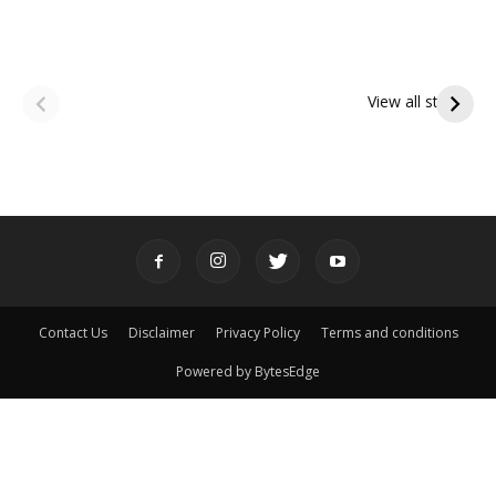
ఆషాఢ అమావాస్య:
ఆషాఢ పౌర్ణమి 2026:
పితృదేవతల ఆశీర్వాదం
ఇంద్రకీలాద్రి గిరి ప్రదక్షిణ
View all stories
పొందే పవిత్ర రోజు
Contact Us
Disclaimer
Privacy Policy
Terms and conditions
Powered by BytesEdge