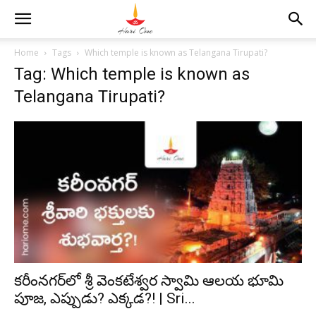
Home
Tags
Which temple is known as Telangana Tirupati?
Tag: Which temple is known as
Telangana Tirupati?
కరీంనగర్‌‌‌‌లో శ్రీ వెంకటేశ్వర స్వామి ఆలయ భూమి
పూజ, ఎప్పుడు? ఎక్కడ?! | Sri...