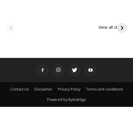
ఆషాఢ అమావాస్య:
ఆషాఢ పౌర్ణమి 2026:
పితృదేవతల ఆశీర్వాదం
ఇంద్రకీలాద్రి గిరి ప్రదక్షిణ
View all stories
పొందే పవిత్ర రోజు
Contact Us
Disclaimer
Privacy Policy
Terms and conditions
Powered by BytesEdge