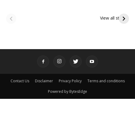
ఆషాఢ అమావాస్య:
ఆషాఢ పౌర్ణమి 2026:
పితృదేవతల ఆశీర్వాదం
ఇంద్రకీలాద్రి గిరి ప్రదక్షిణ
View all stories
పొందే పవిత్ర రోజు
Contact Us
Disclaimer
Privacy Policy
Terms and conditions
Powered by BytesEdge