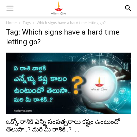
Home
Tags
Which signs have a hard time letting go?
Tag: Which signs have a hard time
letting go?
ఒక్కో రాశికి ఎన్ని సంవత్సరాలు కష్టం ఉంటుందో
తెలుసా..? మరి మీ రాశికి..? |...