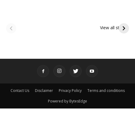
ఆషాఢ అమావాస్య:
ఆషాఢ పౌర్ణమి 2026:
పితృదేవతల ఆశీర్వాదం
ఇంద్రకీలాద్రి గిరి ప్రదక్షిణ
View all stories
పొందే పవిత్ర రోజు
Contact Us
Disclaimer
Privacy Policy
Terms and conditions
Powered by BytesEdge